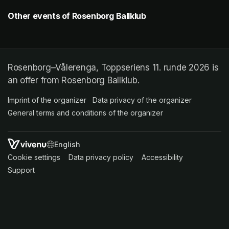
Other events of Rosenborg Ballklub
Rosenborg–Vålerenga, Toppseriens 11. runde 2026 is
an offer from Rosenborg Ballklub.
Imprint of the organizer
(opens in a new tab)
Data privacy of the organizer
(opens in 
General terms and conditions of the organizer
(opens in a new ta
SWITCH LANGUAGE
Cookie settings
(opens in a new tab)
Data privacy policy
(opens in a new tab)
Accessibility
(opens in a n
Support
(opens in a new tab)