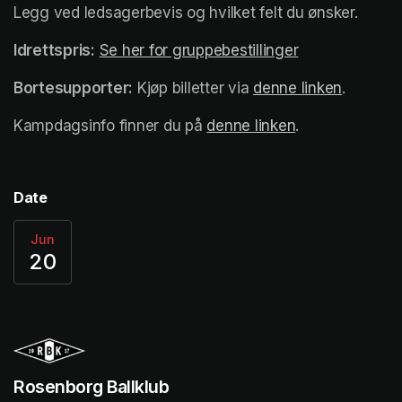
Legg ved ledsagerbevis og hvilket felt du ønsker. 
Idrettspris:
Se her for gruppebestillinger
(opens in a ne
Bortesupporter:
 Kjøp billetter via 
denne linken
(opens i
. 
Kampdagsinfo finner du på 
denne linken
(opens in a ne
.
Date
Jun
20
Rosenborg Ballklub