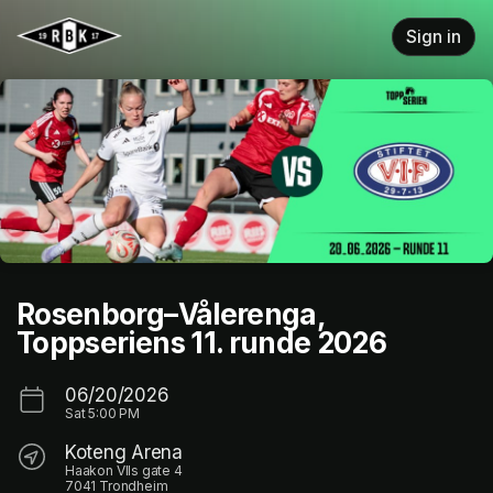
Skip header
Sign in
Rosenborg–Vålerenga,
Toppseriens 11. runde 2026
06/20/2026
Sat
5:00 PM
Koteng Arena
Haakon VIIs gate 4
7041 Trondheim