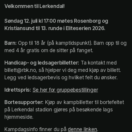
Velkommen til Lerkendal!

Søndag 12. juli kl 17:00 møtes Rosenborg og 
Kristiansund til 13. runde i Eliteserien 2026.

Barn:
 Opp til 18 år (på kamptidspunkt). Barn opp til og 
med 4 år gratis om de sitter på fanget.
Handicap- og ledsagerbilletter:
 Ta kontakt med 
billett@rbk.no, så hjelper vi deg med kjøp av billett. 
Legg ved ledsagerbevis og hvilket felt du ønsker. 
Idrettspris:
Se her for gruppebestillinger
(opens in a ne
Bortesupporter:
 Kjøp av kampbilletter til bortefeltet 
på Lerkendal stadion gjøres på besøkende lags 
hjemmeside.
Kampdagsinfo finner du på 
denne linken
(opens in a ne
.