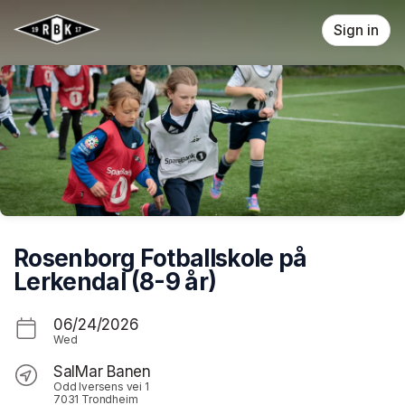
Skip header
Sign in
Rosenborg Fotballskole på
Lerkendal (8-9 år)
06/24/2026
Wed
SalMar Banen
Odd Iversens vei 1
7031 Trondheim